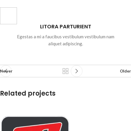
LITORA PARTURIENT
Egestas a mi a faucibus vestibulum vestibulum nam
aliquet adipiscing.
Newer
Older
Related projects
Suspendisse quam at vestibulum
Kitchen