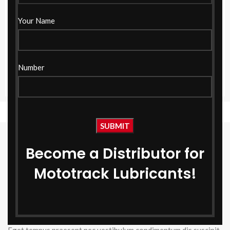
enim ad minim veniam.
Your Name
CLIENT
DESIGNER
MINDSPARKLE SHOP
JOHN DOE
CLIENT
WEBSITE
Number
MINDSPARKLE SHOP
XTEMOS.COM/WOOD
PROJECT WITH DESCRIPTION
Become a Distributor for
EXAMPLE
Mototrack Lubricants!
Commodo scelerisque facilisis enim ante habitant suspendisse
fringilla ad a primis malesuada curabitur ullamcorper tellus
fermentum.